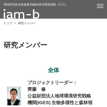
環境研究総合推進費 戦略的研究開発課題（S-21）
トップ
>
研究メンバー
研究メンバー
全体
プロジェクトリーダー：
齊藤 修
公益財団法人地球環境研究戦略
機関(IGES) 生物多様性と森林領